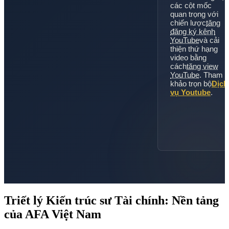
các cột mốc
quan trọng với
chiến lược
tăng
đăng ký kênh
YouTube
và cải
thiện thứ hạng
video bằng
cách
tăng view
YouTube
. Tham
khảo trọn bộ
Dịch
vụ Youtube
.
Triết lý Kiến trúc sư Tài chính: Nền tảng
của AFA Việt Nam