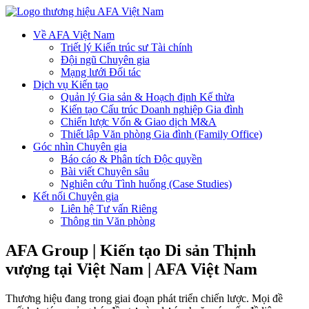
Về AFA Việt Nam
Triết lý Kiến trúc sư Tài chính
Đội ngũ Chuyên gia
Mạng lưới Đối tác
Dịch vụ Kiến tạo
Quản lý Gia sản & Hoạch định Kế thừa
Kiến tạo Cấu trúc Doanh nghiệp Gia đình
Chiến lược Vốn & Giao dịch M&A
Thiết lập Văn phòng Gia đình (Family Office)
Góc nhìn Chuyên gia
Báo cáo & Phân tích Độc quyền
Bài viết Chuyên sâu
Nghiên cứu Tình huống (Case Studies)
Kết nối Chuyên gia
Liên hệ Tư vấn Riêng
Thông tin Văn phòng
AFA Group | Kiến tạo Di sản Thịnh
vượng tại Việt Nam | AFA Việt Nam
Thương hiệu đang trong giai đoạn phát triển chiến lược. Mọi đề