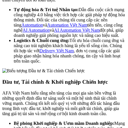
Tự động hóa & Trí tuệ Nhân tạo:
Dẫn đầu cuộc cách mạng
công nghiệp 4.0 bằng việc tích hợp các giải pháp tự động hóa
thông minh. Đối tác của chúng tôi cung cấp các nền
tảng
Automation
và
Automation Việt Nam
tiên tiến, cùng công
nghệ
AI Automation
và
AI Automation Việt Nam
đột phá, giúp
doanh nghiệp giải phóng nguồn lực và nâng cao hiệu suất.
Logistics & Chuỗi cung ứng:
Tối ưu hóa chuỗi cung ứng và
nâng cao trải nghiệm khách hàng là yếu tố sống còn. Chúng
tôi hợp tác với
Delivery Việt Nam
, đơn vị cung cấp các giải
pháp giao nhận hàng hóa nhanh chóng, tin cậy và linh hoạt
trên toàn quốc.
Đầu tư, Tài chính & Khởi nghiệp Chiến lược
AFA Việt Nam hiểu rằng nền tảng của mọi gia sản bền vững là
những quyết định đầu tư sáng suốt và một hệ sinh thái tài chính
vững mạnh. Chúng tôi kết nối quý vị với những đối tác hàng đầu
trong lĩnh vực đầu tư, khởi nghiệp và môi giới tài chính, giúp gia
tăng giá trị tài sản và mở rộng cơ hội kinh doanh toàn cầu.
Bệ phóng Khởi nghiệp & Ươm mầm Doanh nghiệp:
Mạng