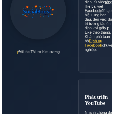
dịch, từ việc
tăng
like bài viết
Facebook
để tạo
hiệu ứng ban
đầu, đến việc duy
trì tương tác ổn
định với gói
Vip
Like theo tháng
.
Khám phá toàn
bộ
Dịch vụ
Facebook
chuyê
nghiệp.
i
Đối tác Tài trợ Kim cương
Phát triển
YouTube
Nhanh chóng đạt