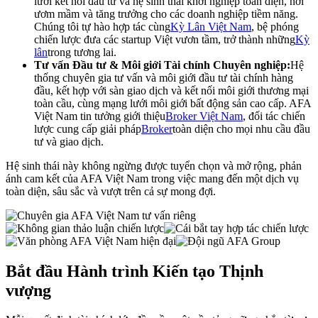
lưới kết nối đầu tư và hệ sinh thái khởi nghiệp toàn diện, nơi
ươm mầm và tăng trưởng cho các doanh nghiệp tiềm năng.
Chúng tôi tự hào hợp tác cùng
Kỳ Lân Việt Nam
, bệ phóng
chiến lược đưa các startup Việt vươn tầm, trở thành những
Kỳ
lân
trong tương lai.
Tư vấn Đầu tư & Môi giới Tài chính Chuyên nghiệp:
Hệ
thống chuyên gia tư vấn và môi giới đầu tư tài chính hàng
đầu, kết hợp với sàn giao dịch và kết nối môi giới thương mại
toàn cầu, cùng mạng lưới môi giới bất động sản cao cấp. AFA
Việt Nam tin tưởng giới thiệu
Broker Việt Nam
, đối tác chiến
lược cung cấp giải pháp
Broker
toàn diện cho mọi nhu cầu đầu
tư và giao dịch.
Hệ sinh thái này không ngừng được tuyển chọn và mở rộng, phản
ánh cam kết của AFA Việt Nam trong việc mang đến một dịch vụ
toàn diện, sâu sắc và vượt trên cả sự mong đợi.
Bắt đầu Hành trình Kiến tạo Thịnh
vượng