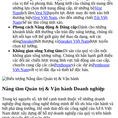
của vị thế và phong thái. Mạng lưới của chúng tôi mang đến
những lựa chọn thời trang đẳng cấp, từ những bộ
Vest
Nam
lịch lãm,
Vest Nữ
quyền lực được may đo tinh xảo bởi
thương hiệu
Vest Việt Nam
, cho đến những chiếc
Túi Việt
Nam
chế tác thủ công tinh xảo.
Phong cách Năng động & Đẳng cấp:
Dành cho những
khoảnh khắc đời thường vẫn tràn đầy năng lượng, chúng tôi
kết nối bạn với thế giới giày thể thao đa dạng, nơi các
dòng
Sneaker
thời thượng và
Sneaker Việt Nam
được tuyển
chọn kỹ lưỡng.
Không gian sống Xứng tầm:
Di sản của quý vị cần một
không gian sống tương xứng. Chúng tôi hân hạnh giới thiệu
các đối tác chiến lược trong lĩnh vực bất động sản cao cấp,
chuyên cung cấp các căn
Penthouse
và các dự án
Penthouse
Việt Nam
với vị trí đắc địa và thiết kế độc bản.
Nâng tầm Quản trị & Vận hành Doanh nghiệp
Trong kỷ nguyên số, lợi thế cạnh tranh thuộc về những doanh
nghiệp ứng dụng công nghệ thông minh để tối ưu hóa vận hành và
bứt phá tăng trưởng. Hệ sinh thái đối tác công nghệ của AFA Việt
Nam được xây dựng để hỗ trợ doanh nghiệp của quý vị trên hành
trình chuyển đổi số toàn diện.