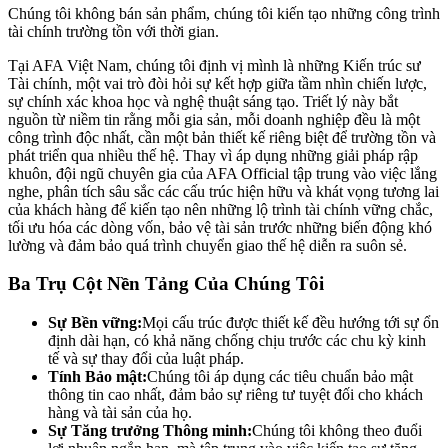
Chúng tôi không bán sản phẩm, chúng tôi kiến tạo những công trình
tài chính trường tồn với thời gian.
Tại AFA Việt Nam, chúng tôi định vị mình là những Kiến trúc sư
Tài chính, một vai trò đòi hỏi sự kết hợp giữa tầm nhìn chiến lược,
sự chính xác khoa học và nghệ thuật sáng tạo. Triết lý này bắt
nguồn từ niềm tin rằng mỗi gia sản, mỗi doanh nghiệp đều là một
công trình độc nhất, cần một bản thiết kế riêng biệt để trường tồn và
phát triển qua nhiều thế hệ. Thay vì áp dụng những giải pháp rập
khuôn, đội ngũ chuyên gia của AFA Official tập trung vào việc lắng
nghe, phân tích sâu sắc các cấu trúc hiện hữu và khát vọng tương lai
của khách hàng để kiến tạo nên những lộ trình tài chính vững chắc,
tối ưu hóa các dòng vốn, bảo vệ tài sản trước những biến động khó
lường và đảm bảo quá trình chuyển giao thế hệ diễn ra suôn sẻ.
Ba Trụ Cột Nền Tảng Của Chúng Tôi
Sự Bền vững:
Mọi cấu trúc được thiết kế đều hướng tới sự ổn
định dài hạn, có khả năng chống chịu trước các chu kỳ kinh
tế và sự thay đổi của luật pháp.
Tính Bảo mật:
Chúng tôi áp dụng các tiêu chuẩn bảo mật
thông tin cao nhất, đảm bảo sự riêng tư tuyệt đối cho khách
hàng và tài sản của họ.
Sự Tăng trưởng Thông minh:
Chúng tôi không theo đuổi