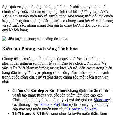
Sự thịnh vượng toàn diện không chỉ đến từ những quyết định tài
chính sáng suốt, mà còn từ một hệ sinh thái hỗ trợ đẳng cấp. AFA
Việt Nam tự hào kiến tạo và tuyển chọn một mạng lưới đối tác chiến
lược, những thương hiệu đầu ngành có chung cam kết về chất lượng
và sự xuất sắc, nhằm mang đến giá trị cộng hưởng độc quyền cho
quý khách hàng.
Kiến tạo Phong cách sống Tinh hoa
Chúng tôi hiểu rằng, thành công của quý vị được phản ánh qua
những trải nghiệm sống tinh tế và những lựa chọn xứng tầm. Vì
vậy, AFA Việt Nam mở rộng mạng lưới kết nối đến các thương hiệu
hàng đầu trong lĩnh vực phong cách sống, đảm bảo mọi khía cạnh
trong cuộc sống của quý vị đều được chăm sóc một cách trọn vẹn
nhất.
Chăm sóc Sắc đẹp & Sức khỏe:
Khẳng định dấu ấn cá nhân
và tái tạo năng lượng với các sản phẩm làm đẹp cao cấp.
Chúng tôi hân hạnh kết nối quý vị với thế giới của
Skincare
và
các thương hiệu
Skincare Việt Nam
uy tín, cùng nguồn cung
cấp mật ong thiên nhiên tinh túy từ
Honey Việt Nam
.
Thời trang & Vị thế:
Trang phục là tuyên ngôn thầm lặng