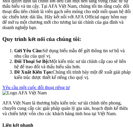
Mỗi quyết định tài chính lớn đều cần một nền tảng vững chắc từ sự
thấu hiểu và tin cậy. Tại AFA Việt Nam, chúng tôi tin rằng cuộc đối
thoại đầu tiên chính là viên gạch nền móng cho một mối quan hệ đối
tác chiến lược dài lâu. Hãy kết nối với AFA Official ngay hôm nay
để mở ra một chương mới cho tương lai tài chính của gia đình và
doanh nghiệp bạn.
Quy trình kết nối của chúng tôi:
Gửi Yêu Cầu:
Sử dụng biểu mẫu để gửi thông tin sơ bộ và
nhu cầu của quý vị.
Đối Thoại Sơ Bộ:
Một kiến trúc sư tài chính cấp cao sẽ liên
hệ để trao đổi và thấu hiểu sâu hơn.
Đề Xuất Kiến Tạo:
Chúng tôi trình bày một đề xuất giải pháp
kiến trúc được thiết kế riêng cho quý vị.
Yêu cầu một cuộc đối thoại riêng tư
AFA Việt Nam là thương hiệu kiến trúc sư tài chính tiên phong,
chuyên cung cấp các giải pháp quản lý gia sản, hoạch định kế thừa
và chiến lược vốn cho các khách hàng tinh hoa tại Việt Nam.
Liên kết nhanh