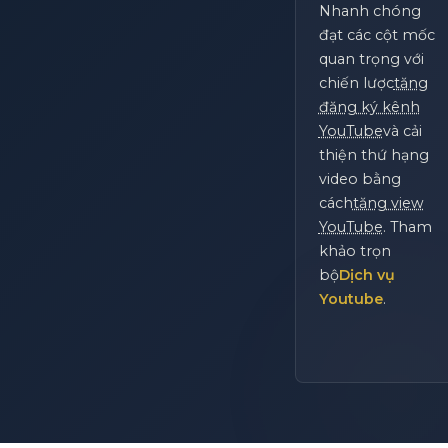
Nhanh chóng
đạt các cột mốc
quan trọng với
chiến lược
tăng
đăng ký kênh
YouTube
và cải
thiện thứ hạng
video bằng
cách
tăng view
YouTube
. Tham
khảo trọn
bộ
Dịch vụ
Youtube
.