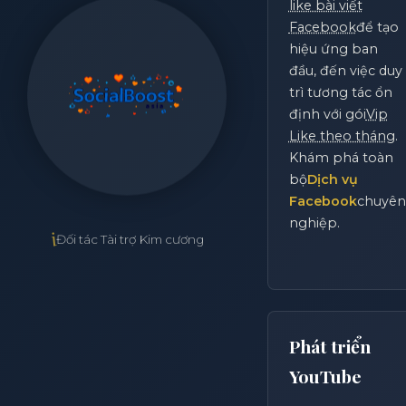
like bài viết
Facebook
để tạo
hiệu ứng ban
đầu, đến việc duy
trì tương tác ổn
định với gói
Vip
Like theo tháng
.
Khám phá toàn
bộ
Dịch vụ
Facebook
chuyên
nghiệp.
i
Đối tác Tài trợ Kim cương
Phát triển
YouTube