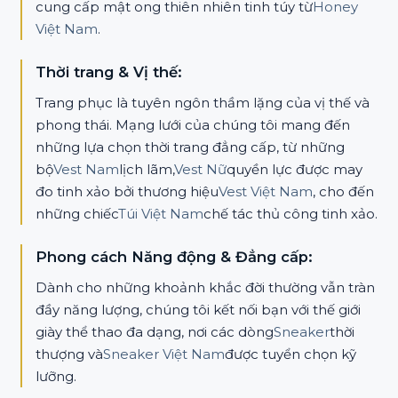
cung cấp mật ong thiên nhiên tinh túy từ
Honey
Việt Nam
.
Thời trang & Vị thế:
Trang phục là tuyên ngôn thầm lặng của vị thế và
phong thái. Mạng lưới của chúng tôi mang đến
những lựa chọn thời trang đẳng cấp, từ những
bộ
Vest Nam
lịch lãm,
Vest Nữ
quyền lực được may
đo tinh xảo bởi thương hiệu
Vest Việt Nam
, cho đến
những chiếc
Túi Việt Nam
chế tác thủ công tinh xảo.
Phong cách Năng động & Đẳng cấp:
Dành cho những khoảnh khắc đời thường vẫn tràn
đầy năng lượng, chúng tôi kết nối bạn với thế giới
giày thể thao đa dạng, nơi các dòng
Sneaker
thời
thượng và
Sneaker Việt Nam
được tuyển chọn kỹ
lưỡng.