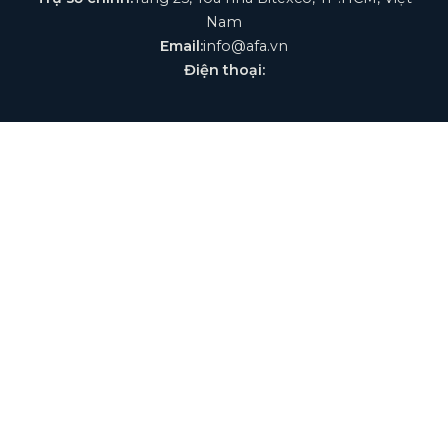
Nam
Email:
info@afa.vn
Điện thoại:
Phát triển & Công nghệ
Giao diện và nền tảng website được kiến tạo bởi
Tool
Việt Nam
. Đây là đơn vị chuyên cung cấp các công cụ
AI, giải pháp tự động hóa và API giá rẻ, hỗ trợ tải file
thiết kế chuyên nghiệp. Đơn vị này đồng thời phát
triển các thương hiệu công nghệ uy tín như
AI
Tool
và
Tool AI
.
© 2026 AFA Việt Nam | AFA Group. All Rights Reserved.